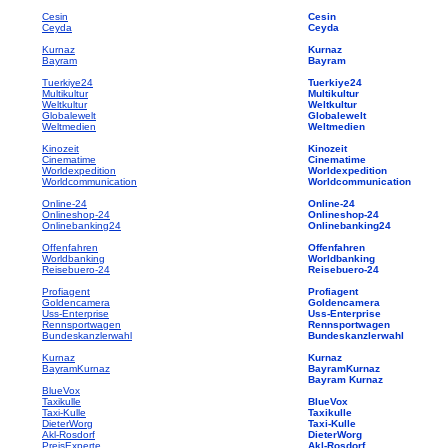
Cesin
Cesin
Ceyda
Ceyda
Kurnaz
Kurnaz
Bayram
Bayram
Tuerkiye24
Tuerkiye24
Multikultur
Multikultur
Weltkultur
Weltkultur
Globalewelt
Globalewelt
Weltmedien
Weltmedien
Kinozeit
Kinozeit
Cinematime
Cinematime
Worldexpedition
Worldexpedition
Worldcommunication
Worldcommunication
Online-24
Online-24
Onlineshop-24
Onlineshop-24
Onlinebanking24
Onlinebanking24
Offenfahren
Offenfahren
Worldbanking
Worldbanking
Reisebuero-24
Reisebuero-24
Profiagent
Profiagent
Goldencamera
Goldencamera
Uss-Enterprise
Uss-Enterprise
Rennsportwagen
Rennsportwagen
Bundeskanzlerwahl
Bundeskanzlerwahl
Kurnaz
Kurnaz
BayramKurnaz
BayramKurnaz
Bayram Kurnaz
BlueVox
Taxikulle
BlueVox
Taxi-Kulle
Taxikulle
DieterWorg
Taxi-Kulle
Akl-Rosdorf
DieterWorg
PreisExperte
Akl-Rosdorf