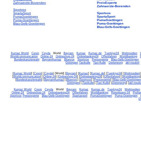
Zahnaerzte-Bovenden
PreisExperte
Zahnaerzte-Bovenden
Sportvox
SpartaSport
Sportvox
PumaGoettingen
SpartaSport
Puma-Goettingen
PumaGoettingen
Blau-Gelb-Goettingen
Puma-Goettingen
Blau-Gelb-Goettingen
Kurnaz World
Cesin
Ceyda
World
Bayram
Kurnaz
Kurnaz.de
Tuerkiye24
Weltmedien
Worldcommunication
Online-24
Onlineshop-24
Onlinebanking24
Offenfahren
Worldbanking
Bundeskanzlerwahl
BayramKurnaz
Bluevox
Sportvox
Preisexperte
Blau-Gelb-Goettingen
Göttingen
Taxikulle
Taxi-Kulle
Dieterworg
akl-rosdorf
[
Kurnaz World
] [
Cesin
] [
Ceyda
] [World] [
Bayram
] [
Kurnaz
] [
Kurnaz.de
] [
Tuerkiye24
] [
Weltmedien
]
[
Worldcommunication
] [
Online-24
] [
Onlineshop-24
] [
Onlinebanking24
] [
Offenfahren
] [
Worldbanking
]
[
Bundeskanzlerwahl
] [
BayramKurnaz
] [
Bluevox
] [
Sportvox
] [
Preisexperte
] [
Blau-Gelb-Goettingen
Göttingen
] [
Taxikulle
] [
Taxi-Kulle
] [
Dieterworg
] [
akl-rosdo
Kurnaz World
Cesin
Ceyda
World
Bayram
Kurnaz
Kurnaz.de
Tuerkiye24
Weltmedien
Online-24
Onlineshop-24
Onlinebanking24
Offenfahren
Worldbanking
Reisebuero-24
Profia
Sportvox
Preisexperte
Blau-Gelb-Goettingen
Spartasport
PumaGoettingen
Puma-Goettingen
D