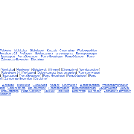
Weltkultur
Multikultur
Globalewelt
Kinozeit
Cinematime
Worldexpedition
Reisebuero-24
Profiagent
Goldencamera
uss-enterprise
Rennsportwagen
Spartasport
PumaGoettingen
Puma-Goettingen
PumaGöttingen
Puma-
Zahnaerzte-Bovenden
Disclaimer
 [
Weltkultur
] [
Multikultur
] [
Globalewelt
] [
Kinozeit
] [
Cinematime
] [
Worldexpedition
]
 [
Reisebuero-24
] [
Profiagent
] [
Goldencamera
] [
uss-enterprise
] [
Rennsportwagen
]
] [
Spartasport
] [
PumaGoettingen
] [
Puma-Goettingen
] [
PumaGöttingen
] [
Puma-
rf
] [
Zahnaerzte-Bovenden
] [
Disclaimer
]
Weltkultur
Multikultur
Globalewelt
Kinozeit
Cinematime
Worldexpedition
Worldcommunication
gent
Goldencamera
uss-enterprise
Rennsportwagen
Bundeskanzlerwahl
BayramKurnaz
Bluevox
PumaGöttingen
Puma-Göttingen
Taxikulle
Taxi-Kulle
Dieterworg
akl-rosdorf
Zahnaerzte-Bovenden
isclaimer