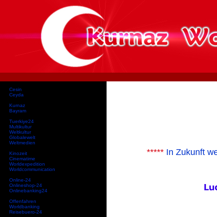
Cesin
Ceyda
Kurnaz
Bayram
Tuerkiye24
Multikultur
Weltkultur
Globalewelt
Weltmedien
*****
In Zukunft we
Kinozeit
Cinematime
Worldexpedition
Worldcommunication
Online-24
Onlineshop-24
Onlinebanking24
Offenfahren
Worldbanking
Reisebuero-24