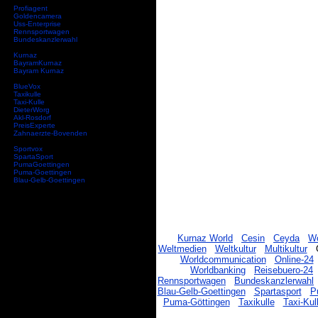
Profiagent
Goldencamera
Uss-Enterprise
Rennsportwagen
Bundeskanzlerwahl
Kurnaz
BayramKurnaz
Bayram Kurnaz
BlueVox
Taxikulle
Taxi-Kulle
DieterWorg
Akl-Rosdorf
PreisExperte
Zahnaerzte-Bovenden
Sportvox
SpartaSport
PumaGoettingen
Puma-Goettingen
Blau-Gelb-Goettingen
Kurnaz World
Cesin
Ceyda
Wo
Weltmedien
Weltkultur
Multikultur
G
Worldcommunication
Online-24
Worldbanking
Reisebuero-24
Rennsportwagen
Bundeskanzlerwahl
Blau-Gelb-Goettingen
Spartasport
P
Puma-Göttingen
Taxikulle
Taxi-Kul