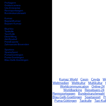
Profiagent
Goldencamera
Uss-Enterprise
Rennsportwagen
Bundeskanzlerwahl
Kurnaz
BayramKurnaz
Bayram Kurnaz
BlueVox
Taxikulle
Taxi-Kulle
DieterWorg
Akl-Rosdorf
PreisExperte
Zahnaerzte-Bovenden
Sportvox
SpartaSport
PumaGoettingen
Puma-Goettingen
Blau-Gelb-Goettingen
Kurnaz World
Cesin
Ceyda
Wo
Weltmedien
Weltkultur
Multikultur
Worldcommunication
Online-24
Worldbanking
Reisebuero-24
Rennsportwagen
Bundeskanzlerwahl
Blau-Gelb-Goettingen
Spartasport
P
Puma-Göttingen
Taxikulle
Taxi-Kul