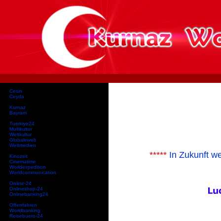
Cesin
Ceyda
Kurnaz
Bayram
Tuerkiye24
Multikultur
Weltkultur
Globalewelt
Weltmedien
*****
In Zukunft we
Kinozeit
Cinematime
Worldexpedition
Worldcommunication
Online-24
Onlineshop-24
Onlinebanking24
Offenfahren
Worldbanking
Reisebuero-24